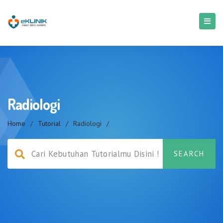
Radiologi
Home
/
Tutorial
/
Radiologi
/