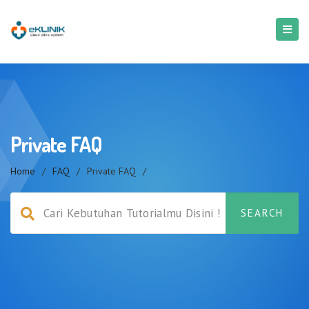
Private FAQ
Home
/
FAQ
/
Private FAQ
/