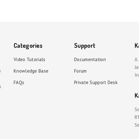
Categories
Support
K
Video Tutorials
Documentation
Jl
J
e
Knowledge Base
Forum
I
FAQs
Private Support Desk
k
K
So
RT
S